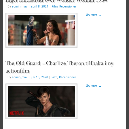
By
admin_mav
|
april 8, 2021
|
Film
,
Recensioner
Läs mer
→
The Old Guard – Charlize Theron tillbaka i ny
actionfilm
By
admin_mav
|
juli 10, 2020
|
Film
,
Recensioner
Läs mer
→