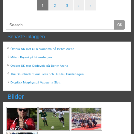
1
2
3
›
»
Senaste inläggen
Örebro SK mot OFK Värnamo på Behrn Arena
Miriam Bryant på Humlehagen
Örebro SK mot Oddevold på Behrn Arena
The Sountrack of our Lives och Hurula i Humlehagen
Dropkick Murphys på Vadstena Slott
Bilder