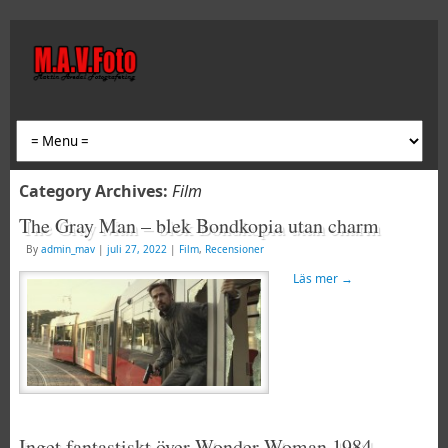
Category Archives:
Film
The Gray Man – blek Bondkopia utan charm
By
admin_mav
|
juli 27, 2022
|
Film
,
Recensioner
Läs mer
→
Inget fantastiskt över Wonder Woman 1984