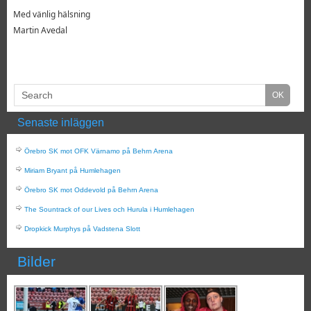
Med vänlig hälsning
Martin Avedal
Senaste inläggen
Örebro SK mot OFK Värnamo på Behrn Arena
Miriam Bryant på Humlehagen
Örebro SK mot Oddevold på Behrn Arena
The Sountrack of our Lives och Hurula i Humlehagen
Dropkick Murphys på Vadstena Slott
Bilder