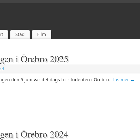
rt
Stad
Film
egen i Örebro 2025
ad
agen den 5 juni var det dags för studenten i Örebro.
Läs mer
→
egen i Örebro 2024