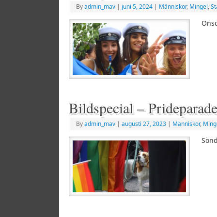
By
admin_mav
|
juni 5, 2024
|
Människor
,
Mingel
,
St
Onsd
Bildspecial – Prideparad
By
admin_mav
|
augusti 27, 2023
|
Människor
,
Ming
Sönd