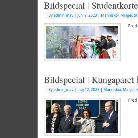
Bildspecial | Studentkort
By
admin_mav
|
juni 9, 2023
|
Människor
,
Mingel
,
St
Fred
Bildspecial | Kungaparet
By
admin_mav
|
maj 12, 2023
|
Människor
,
Mingel
,
Fred