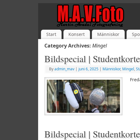
Start
Konsert
Människor
Spo
Category Archives:
Mingel
Bildspecial | Studentkort
By
admin_mav
|
juni 6, 2025
|
Människor
,
Mingel
,
St
Fred
Bildspecial | Studentkort