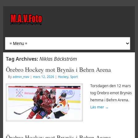
Tag Archives:
Niklas Bäckström
Örebro Hockey mot Brynäs i Behrn Arena
By
admin_mav
|
mars 12, 2026
|
Hockey
,
Sport
Torsdagen den 12 mars
tog Örebro emot Brynäs
hemma i Behrn Arena.
Läs mer
→
Örebro Hockey mot Brynäs i Behrn Arena