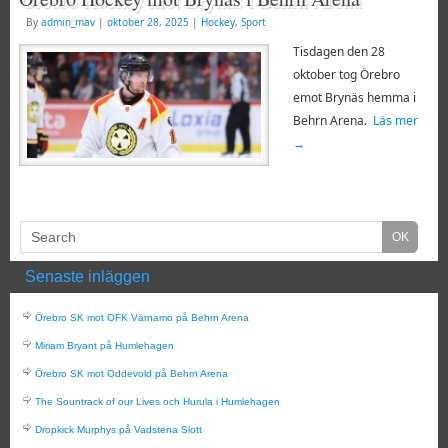
By
admin_mav
|
oktober 28, 2025
|
Hockey
,
Sport
Tisdagen den 28
oktober tog Örebro
emot Brynäs hemma i
Behrn Arena.
Läs mer
→
Senaste inläggen
Örebro SK mot OFK Värnamo på Behrn Arena
Miriam Bryant på Humlehagen
Örebro SK mot Oddevold på Behrn Arena
The Sountrack of our Lives och Hurula i Humlehagen
Dropkick Murphys på Vadstena Slott