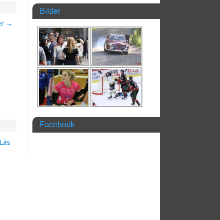
Bilder
er
→
Facebook
Läs