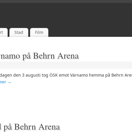
rt
Stad
Film
namo på Behrn Arena
agen den 3 augusti tog ÖSK emot Värnamo hemma på Behrn Are
 mer
→
 på Behrn Arena