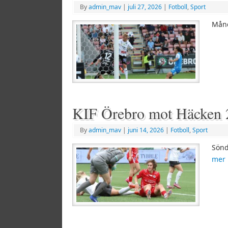
By
admin_mav
|
juli 27, 2026
|
Fotboll
,
Sport
Månd
KIF Örebro mot Häcken 
By
admin_mav
|
juni 14, 2026
|
Fotboll
,
Sport
Sönd
mer