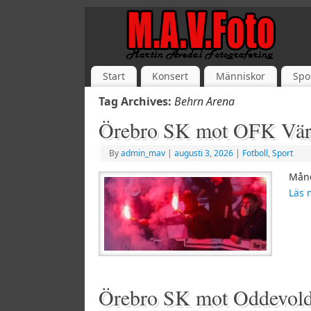
Start
Konsert
Människor
Spo
Tag Archives:
Behrn Arena
Örebro SK mot OFK Vär
By
admin_mav
|
augusti 3, 2026
|
Fotboll
,
Sport
Månd
Läs
Örebro SK mot Oddevold