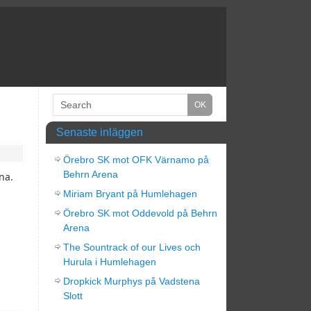
Senaste inläggen
Örebro SK mot OFK Värnamo på
Behrn Arena
na.
Miriam Bryant på Humlehagen
Örebro SK mot Oddevold på Behrn
Arena
The Sountrack of our Lives och
Hurula i Humlehagen
Dropkick Murphys på Vadstena
Slott