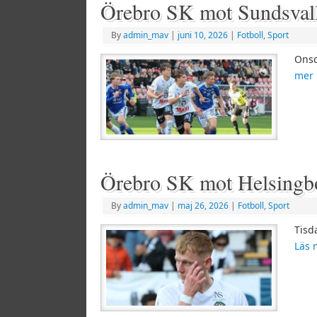
Örebro SK mot Sundsval
By
admin_mav
|
juni 10, 2026
|
Fotboll
,
Sport
Onsd
mer
Örebro SK mot Helsingb
By
admin_mav
|
maj 26, 2026
|
Fotboll
,
Sport
Tisd
Läs