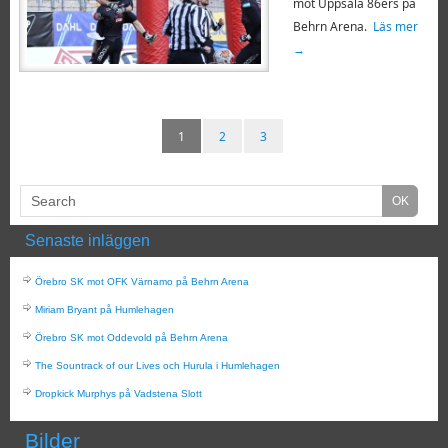
mot Uppsala 86ers på
Behrn Arena.
Läs mer
→
1
2
3
Senaste inläggen
Örebro SK mot OFK Värnamo på Behrn Arena
Miriam Bryant på Humlehagen
Örebro SK mot Oddevold på Behrn Arena
The Sountrack of our Lives och Hurula i Humlehagen
Dropkick Murphys på Vadstena Slott
Bilder