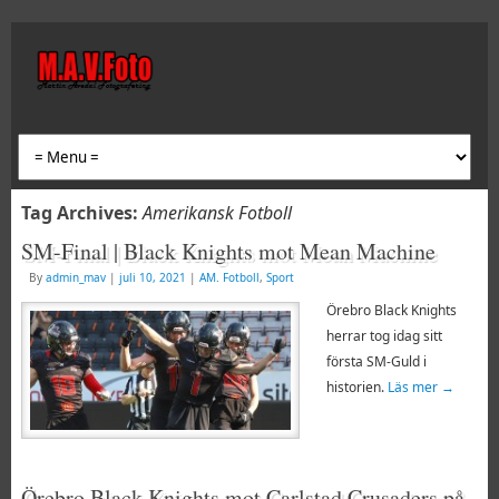
Tag Archives:
Amerikansk Fotboll
SM-Final | Black Knights mot Mean Machine
By
admin_mav
|
juli 10, 2021
|
AM. Fotboll
,
Sport
Örebro Black Knights
herrar tog idag sitt
första SM-Guld i
historien.
Läs mer
→
Örebro Black Knights mot Carlstad Crusaders på