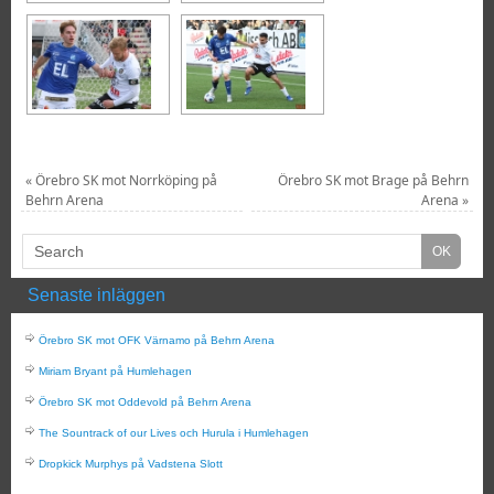
«
Örebro SK mot Norrköping på
Örebro SK mot Brage på Behrn
Behrn Arena
Arena
»
Senaste inläggen
Örebro SK mot OFK Värnamo på Behrn Arena
Miriam Bryant på Humlehagen
Örebro SK mot Oddevold på Behrn Arena
The Sountrack of our Lives och Hurula i Humlehagen
Dropkick Murphys på Vadstena Slott