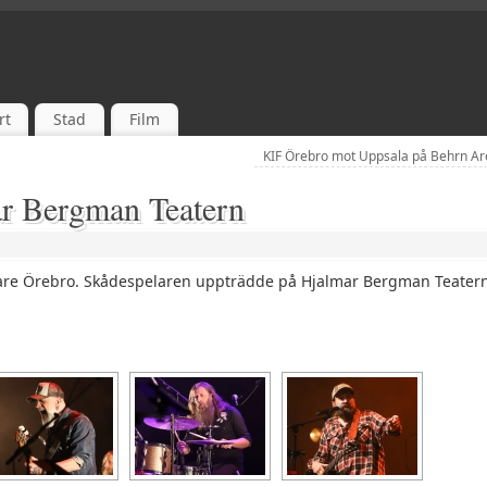
rt
Stad
Film
KIF Örebro mot Uppsala på Behrn A
ar Bergman Teatern
are Örebro.
Skådespelaren uppträdde på Hjalmar Bergman Teatern