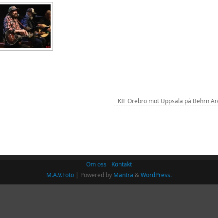
KIF Örebro mot Uppsala på Behrn A
Om oss
Kontakt
M.A.V.Foto
| Powered by
Mantra
&
WordPress.