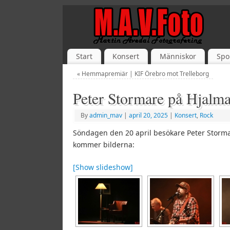
Start
Konsert
Människor
Spo
«
Hemmapremiär | KIF Örebro mot Trelleborg
Peter Stormare på Hjalm
By
admin_mav
|
april 20, 2025
|
Konsert
,
Rock
Söndagen den 20 april besökare Peter Storm
kommer bilderna:
[Show slideshow]