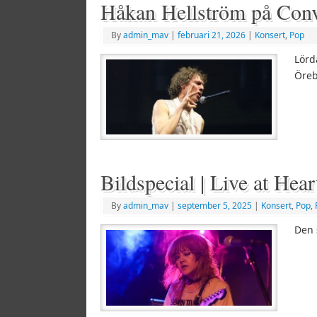
Håkan Hellström på Con
By
admin_mav
|
februari 21, 2026
|
Konsert
,
Pop
Lörd
Öreb
Bildspecial | Live at Hea
By
admin_mav
|
september 5, 2025
|
Konsert
,
Pop
,
Den 