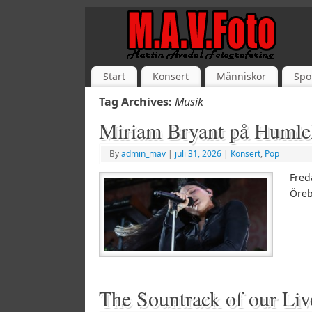
Start
Konsert
Människor
Spo
Tag Archives:
Musik
Miriam Bryant på Humle
By
admin_mav
|
juli 31, 2026
|
Konsert
,
Pop
Fred
Öre
The Sountrack of our Li