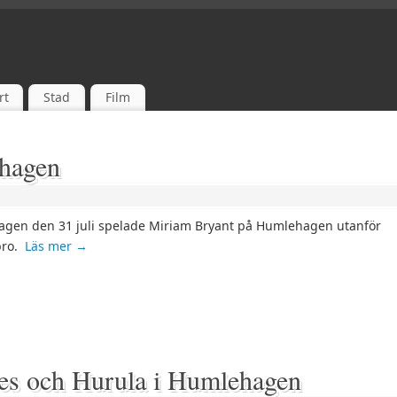
rt
Stad
Film
hagen
agen den 31 juli spelade Miriam Bryant på Humlehagen utanför
bro.
Läs mer
→
ves och Hurula i Humlehagen