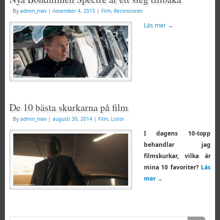
By
admin_mav
|
november 4, 2015
|
Film
,
Recensioner
Läs mer
→
De 10 bästa skurkarna på film
By
admin_mav
|
augusti 30, 2014
|
Film
,
Listor
I dagens 10-topp
behandlar jag
filmskurkar, vilka är
mina 10 favoriter?
Läs
mer
→