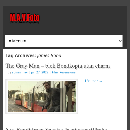
Tag Archives:
James Bond
The Gray Man – blek Bondkopia utan charm
By
admin_mav
|
juli 27, 2022
|
Film
,
Recensioner
Läs mer
→
Nya Bondfilmen Spectre är ett steg tillbaka