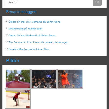
Senaste inläggen
Örebro SK mot OFK Värnamo på Behrn Arena
Miriam Bryant på Humlehagen
Örebro SK mot Oddevold på Behrn Arena
The Sountrack of our Lives och Hurula i Humlehagen
Dropkick Murphys på Vadstena Slott
Bilder