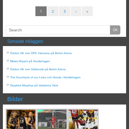
1
2
3
›
»
Senaste inläggen
Örebro SK mot OFK Värnamo på Behrn Arena
Miriam Bryant på Humlehagen
Örebro SK mot Oddevold på Behrn Arena
The Sountrack of our Lives och Hurula i Humlehagen
Dropkick Murphys på Vadstena Slott
Bilder