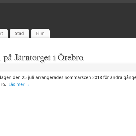
rt
Stad
Film
 på Järntorget i Örebro
agen den 25 juli arrangerades Sommarscen 2018 för andra gånge
bro.
Läs mer
→