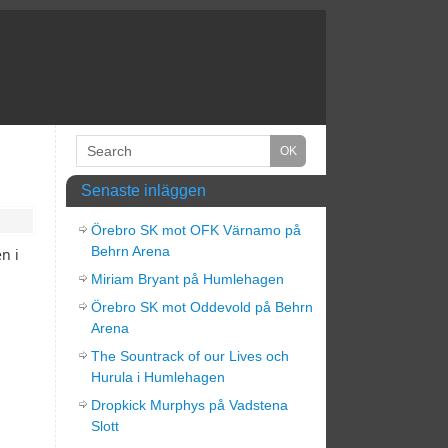
Senaste inläggen
Örebro SK mot OFK Värnamo på
Behrn Arena
n i
Miriam Bryant på Humlehagen
Örebro SK mot Oddevold på Behrn
Arena
The Sountrack of our Lives och
Hurula i Humlehagen
Dropkick Murphys på Vadstena
Slott