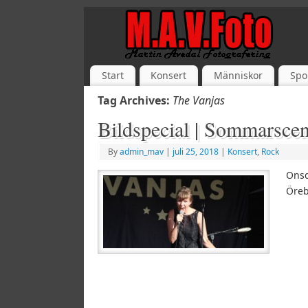
Start
Konsert
Människor
Spo
Tag Archives:
The Vanjas
Bildspecial | Sommarscen
By
admin_mav
|
juli 25, 2018
|
Konsert
,
Rock
Onsd
Öre