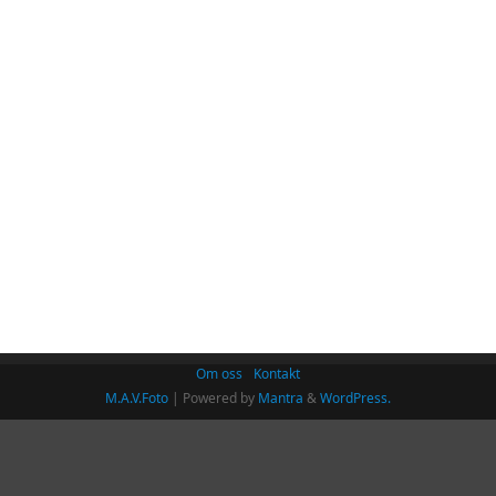
Om oss
Kontakt
M.A.V.Foto
| Powered by
Mantra
&
WordPress.