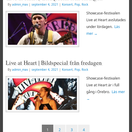
By
admin_mav
|
september 4, 2021
|
Konsert
,
Pop
,
Rock
Showcase-festivalen
Live at Heart avslutades
under lördagen.
Läs
mer
→
Live at Heart | Bildspecial från fredagen
By
admin_mav
|
september 4, 2021
|
Konsert
,
Pop
,
Rock
Showcase-festivalen
Live at Heart är i full
gång i Örebro.
Läs mer
→
1
2
3
4