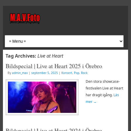
Tag Archives:
Live at Heart
Bildspecial | Live at Heart 2025 i Örebro
By
admin_mav
|
september 5, 2025
|
Konsert
,
Pop
,
Rock
Den stora showcase-
festivalen Live at Heart
har dragit igång.
Läs
mer
→
Bildspecial | Live at Heart 2024 i Örebro