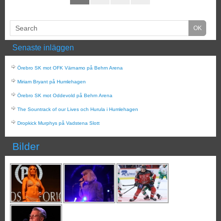
Senaste inläggen
Örebro SK mot OFK Värnamo på Behrn Arena
Miriam Bryant på Humlehagen
Örebro SK mot Oddevold på Behrn Arena
The Sountrack of our Lives och Hurula i Humlehagen
Dropkick Murphys på Vadstena Slott
Bilder