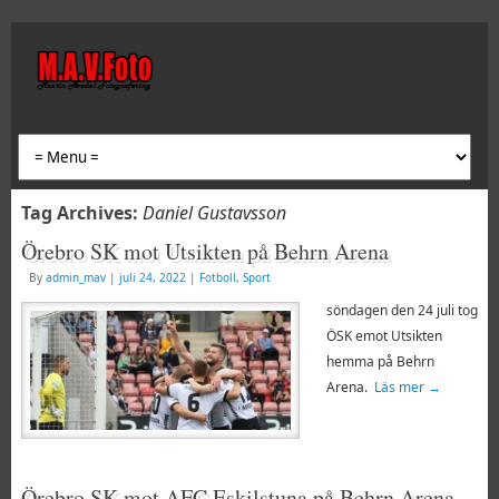
Tag Archives:
Daniel Gustavsson
Örebro SK mot Utsikten på Behrn Arena
By
admin_mav
|
juli 24, 2022
|
Fotboll
,
Sport
söndagen den 24 juli tog
ÖSK emot Utsikten
hemma på Behrn
Arena.
Läs mer
→
Örebro SK mot AFC Eskilstuna på Behrn Arena