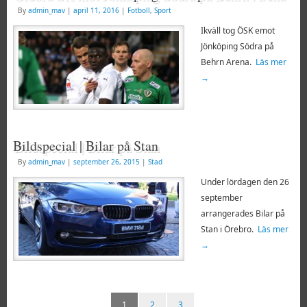
By
admin_mav
|
april 11, 2016
|
Fotboll
,
Sport
Ikväll tog ÖSK emot
Jönköping Södra på
Behrn Arena.
Läs mer
→
Bildspecial | Bilar på Stan
By
admin_mav
|
september 26, 2015
|
Stad
Under lördagen den 26
september
arrangerades Bilar på
Stan i Örebro.
Läs mer
→
1
2
3