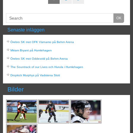
Senaste inläggen
Örebro SK mot OFK Värnamo på Behrn Arena
Miriam Bryant på Humlehagen
Örebro SK mot Oddevold på Behrn Arena
The Sountrack of our Lives och Hurula i Humlehagen
Dropkick Murphys på Vadstena Slott
Bilder