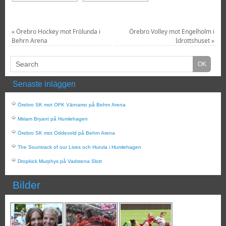
«
Örebro Hockey mot Frölunda i
Örebro Volley mot Engelholm i
Behrn Arena
Idrottshuset
»
Senaste inläggen
Örebro SK mot OFK Värnamo på Behrn Arena
Miriam Bryant på Humlehagen
Örebro SK mot Oddevold på Behrn Arena
The Sountrack of our Lives och Hurula i Humlehagen
Dropkick Murphys på Vadstena Slott
Bilder