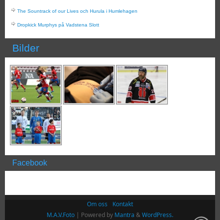
The Sountrack of our Lives och Hurula i Humlehagen
Dropkick Murphys på Vadstena Slott
Bilder
Facebook
Om oss
Kontakt
M.A.V.Foto
| Powered by
Mantra
&
WordPress.