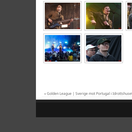
«
Golden League | Sverige mot Portugal i Idrottshuse