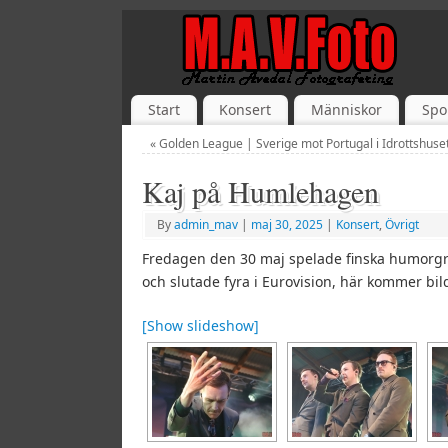
Start
Konsert
Människor
Spo
«
Golden League | Sverige mot Portugal i Idrottshuse
Kaj på Humlehagen
By
admin_mav
|
maj 30, 2025
|
Konsert
,
Övrigt
Fredagen den 30 maj spelade finska humor
och slutade fyra i Eurovision, här kommer bi
[Show slideshow]