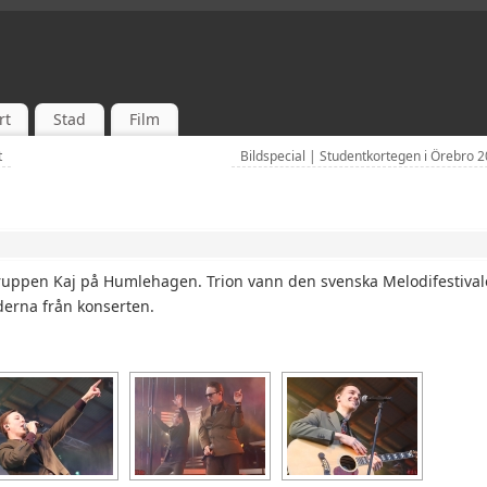
rt
Stad
Film
t
Bildspecial | Studentkortegen i Örebro 
gruppen Kaj på Humlehagen.
Trion vann den svenska Melodifestiva
lderna från konserten.