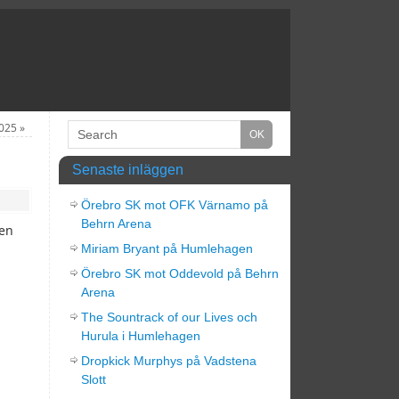
2025
»
Senaste inläggen
Örebro SK mot OFK Värnamo på
Behrn Arena
len
Miriam Bryant på Humlehagen
Örebro SK mot Oddevold på Behrn
Arena
The Sountrack of our Lives och
Hurula i Humlehagen
Dropkick Murphys på Vadstena
Slott