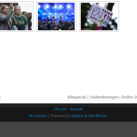
t
Bildspecial | Studentkortegen i Örebro 
Om oss
Kontakt
M.A.V.Foto
| Powered by
Mantra
&
WordPress.