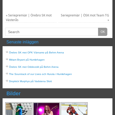
«
Seriepremiär | Örebro SK mot
Seriepremiär | ÖSK mot Team TG
Västerås
»
Senaste inläggen
Örebro SK mot OFK Värnamo på Behrn Arena
Miriam Bryant på Humlehagen
Örebro SK mot Oddevold på Behrn Arena
The Sountrack of our Lives och Hurula i Humlehagen
Dropkick Murphys på Vadstena Slott
Bilder