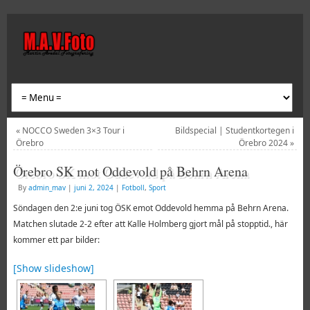
«
NOCCO Sweden 3×3 Tour i
Bildspecial | Studentkortegen i
Örebro
Örebro 2024
»
Örebro SK mot Oddevold på Behrn Arena
By
admin_mav
|
juni 2, 2024
|
Fotboll
,
Sport
Söndagen den 2:e juni tog ÖSK emot Oddevold hemma på Behrn Arena.
Matchen slutade 2-2 efter att Kalle Holmberg gjort mål på stopptid., här
kommer ett par bilder:
[Show slideshow]