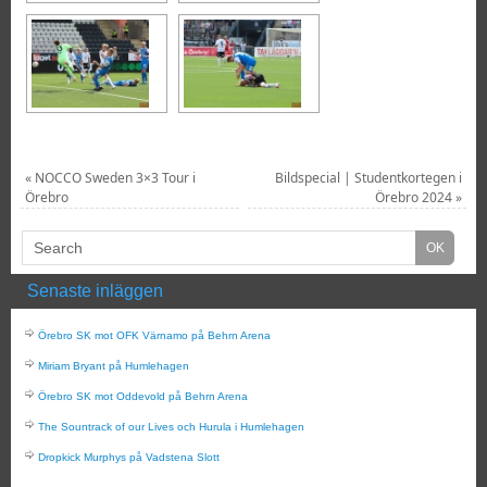
«
NOCCO Sweden 3×3 Tour i
Bildspecial | Studentkortegen i
Örebro
Örebro 2024
»
Senaste inläggen
Örebro SK mot OFK Värnamo på Behrn Arena
Miriam Bryant på Humlehagen
Örebro SK mot Oddevold på Behrn Arena
The Sountrack of our Lives och Hurula i Humlehagen
Dropkick Murphys på Vadstena Slott