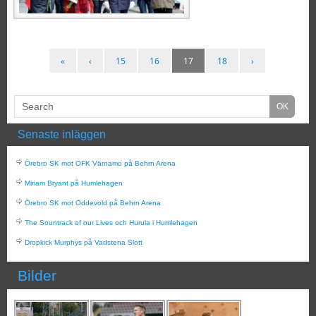
«
‹
15
16
17
18
›
Senaste inläggen
Örebro SK mot OFK Värnamo på Behrn Arena
Miriam Bryant på Humlehagen
Örebro SK mot Oddevold på Behrn Arena
The Sountrack of our Lives och Hurula i Humlehagen
Dropkick Murphys på Vadstena Slott
Bilder