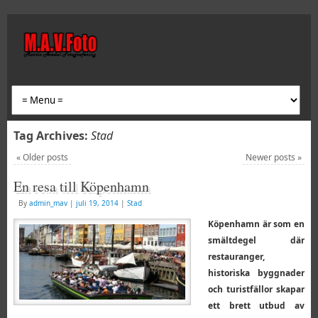
Tag Archives:
Stad
«
Older posts
Newer posts
»
En resa till Köpenhamn
By
admin_mav
|
juli 19, 2014
|
Stad
Köpenhamn är som en
smältdegel där
restauranger,
historiska byggnader
och turistfällor skapar
ett brett utbud av