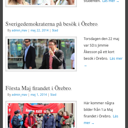
studenten.
Läs mer
→
Sverigedemokraterna på besök i Örebro
By
admin_mav
|
maj 22, 2014
|
Stad
Torsdagen den 22 maj
var SD:s Jimmie
Åkesson på ett kort
besök i Örebro.
Läs mer
→
Första Maj firandet i Örebro
By
admin_mav
|
maj 1, 2014
|
Stad
Här kommer några
bilder från 1:a Maj
firandet i Örebro.
Läs
mer
→