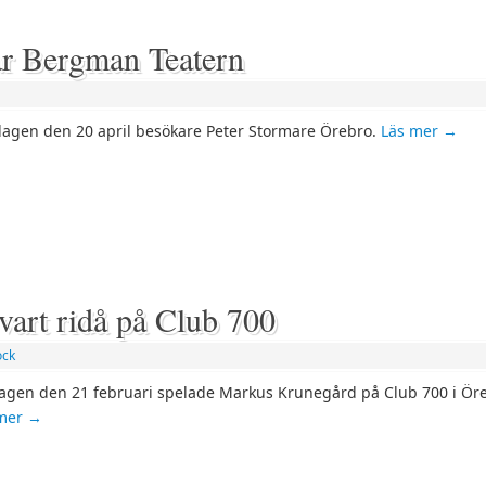
ar Bergman Teatern
agen den 20 april besökare Peter Stormare Örebro.
Läs mer
→
art ridå på Club 700
ock
agen den 21 februari spelade Markus Krunegård på Club 700 i Ör
 mer
→