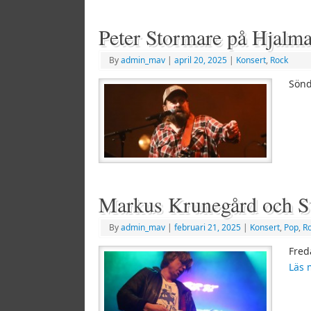
Peter Stormare på Hjalm
By
admin_mav
|
april 20, 2025
|
Konsert
,
Rock
Sönd
Markus Krunegård och Sv
By
admin_mav
|
februari 21, 2025
|
Konsert
,
Pop
,
R
Fred
Läs