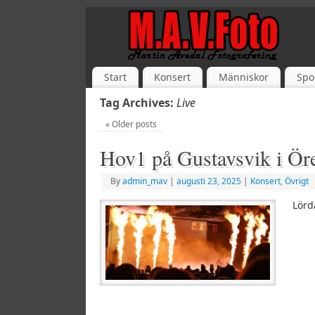
Start
Konsert
Människor
Spo
Tag Archives:
Live
«
Older posts
Hov1 på Gustavsvik i Ör
By
admin_mav
|
augusti 23, 2025
|
Konsert
,
Övrigt
Lörd