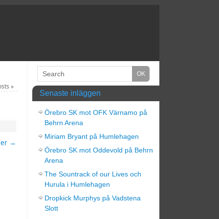
osts
»
Senaste inläggen
Örebro SK mot OFK Värnamo på
Behrn Arena
Miriam Bryant på Humlehagen
mer
→
Örebro SK mot Oddevold på Behrn
Arena
The Sountrack of our Lives och
Hurula i Humlehagen
Dropkick Murphys på Vadstena
Slott