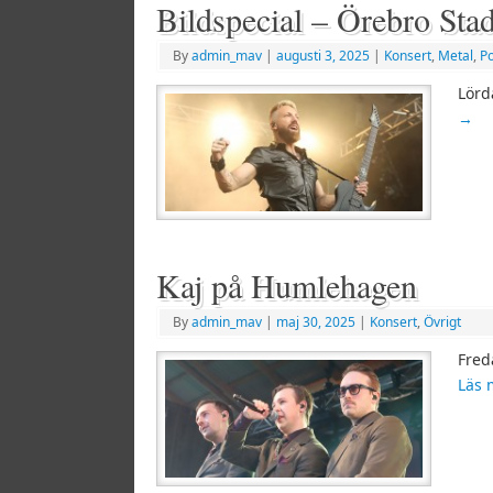
Bildspecial – Örebro Stad
By
admin_mav
|
augusti 3, 2025
|
Konsert
,
Metal
,
P
Lörd
→
Kaj på Humlehagen
By
admin_mav
|
maj 30, 2025
|
Konsert
,
Övrigt
Fred
Läs