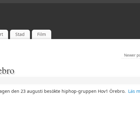
rt
Stad
Film
Newer p
ebro
agen den 23 augusti besökte hiphop-gruppen Hov1 Örebro.
Läs 